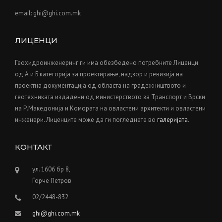
R
email: ghi@ghi.com.mk
U
C
T
ЛИЦЕНЦИ
I
O
Геохидроинженеринг ги има обезбедено потребните Лиценци
N
од А и Б категорија за проектирање, надзор и ревизија на
P
проектна документација од областа на градежништвото и
L
геотехниката издадени од министерството за Транспорт и Врски
A
N
на Р.Македонија и Kомората на овластени архитекти и овластени
”
инженери. Лиценците може да ги погледнете во
галеријата
.
КОНТАКТ
ул. 1606 бр 8,
Ѓорче Петров
02/2448-832
ghi@ghi.com.mk