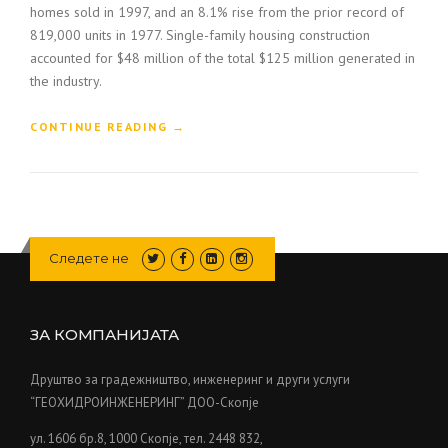
homes sold in 1997, and an 8.1% rise from the prior record of
819,000 units in 1977. Single-family housing construction
accounted for $48 million of the total $125 million generated in
the industry.
“
CONTINUE READING
→
H
O
W
T
O
B
Следете не
U
I
L
D
ЗА КОМПАНИЈАТА
A
C
Друштво за градежништво, инженеринг и други услуги
O
“ГЕОХИДРОИНЖЕНЕРИНГ” ДОО-Скопје
N
S
ул. 1606 бр.8, 1000 Скопје, тел. 2448 832,
T