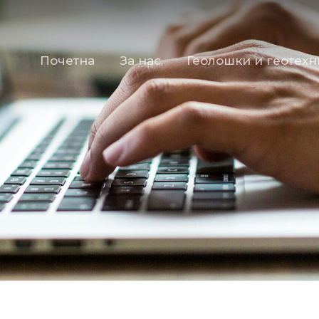
Почетна
За нас
Геолошки и геотех