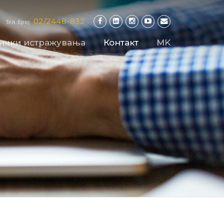
02/2448-832
Тел. број:
нички истражувања
Контакт
MK