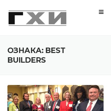
Skip
to
content
ОЗНАКА:
BEST
BUILDERS