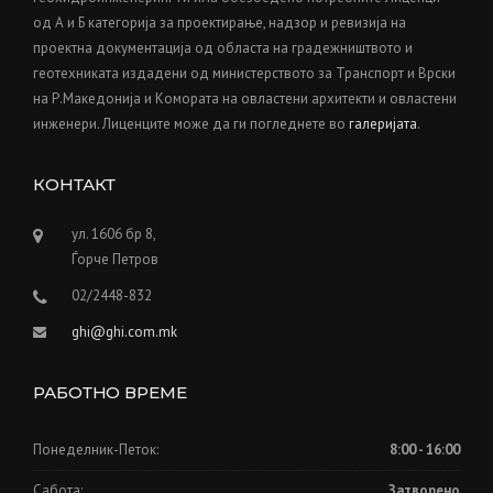
H
од А и Б категорија за проектирање, надзор и ревизија на
A
проектна документација од областа на градежништвото и
G
геотехниката издадени од министерството за Транспорт и Врски
C
B
на Р.Македонија и Kомората на овластени архитекти и овластени
U
инженери. Лиценците може да ги погледнете во
галеријата
.
I
L
КОНТАКТ
D
E
R
ул. 1606 бр 8,
S
Ѓорче Петров
”
02/2448-832
ghi@ghi.com.mk
РАБОТНО ВРЕМЕ
Понеделник-Петок:
8:00 - 16:00
Сабота:
Затворено