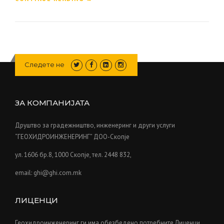
C
O
N
S
T
R
Следете не
U
C
T
I
ЗА КОМПАНИЈАТА
O
N
Друштво за градежништво, инженеринг и други услуги
H
“ГЕОХИДРОИНЖЕНЕРИНГ” ДОО-Скопје
O
N
ул. 1606 бр.8, 1000 Скопје, тел. 2448 832,
O
R
email: ghi@ghi.com.mk
E
D
W
ЛИЦЕНЦИ
I
T
Геохидроинженеринг ги има обезбедено потребните Лиценци