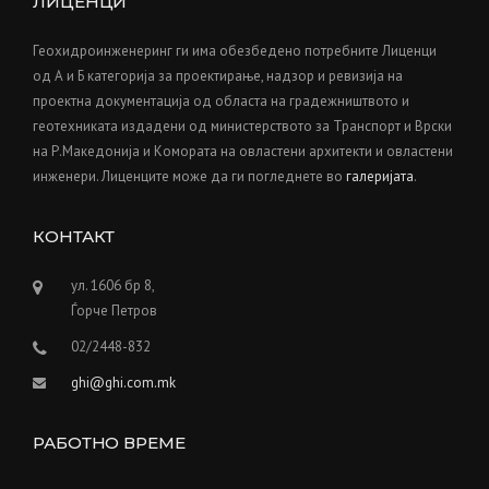
ЛИЦЕНЦИ
Геохидроинженеринг ги има обезбедено потребните Лиценци
од А и Б категорија за проектирање, надзор и ревизија на
проектна документација од областа на градежништвото и
геотехниката издадени од министерството за Транспорт и Врски
на Р.Македонија и Kомората на овластени архитекти и овластени
инженери. Лиценците може да ги погледнете во
галеријата
.
КОНТАКТ
ул. 1606 бр 8,
Ѓорче Петров
02/2448-832
ghi@ghi.com.mk
РАБОТНО ВРЕМЕ