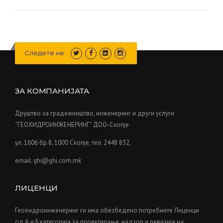
I
N
D
I
N
Следете не
G
N
E
W
ЗА КОМПАНИЈАТА
B
U
Друштво за градежништво, инженеринг и други услуги
I
“ГЕОХИДРОИНЖЕНЕРИНГ” ДОО-Скопје
L
D
ул. 1606 бр.8, 1000 Скопје, тел. 2448 832,
I
N
email: ghi@ghi.com.mk
G
S
I
ЛИЦЕНЦИ
N
T
Геохидроинженеринг ги има обезбедено потребните Лиценци
H
од А и Б категорија за проектирање, надзор и ревизија на