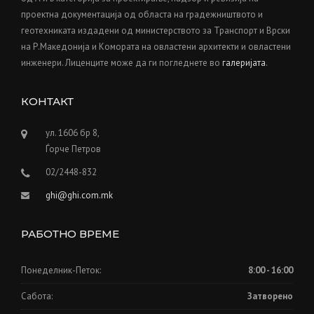
E
проектна документација од областа на градежништвото и
D
геотехниката издадени од министерството за Транспорт и Врски
U
S
на Р.Македонија и Kомората на овластени архитекти и овластени
T
инженери. Лиценците може да ги погледнете во
галеријата
.
O
F
КОНТАКТ
T
H
E
ул. 1606 бр 8,
O
Ѓорче Петров
L
02/2448-832
D
”
ghi@ghi.com.mk
РАБОТНО ВРЕМЕ
Понеделник-Петок:
8:00 - 16:00
Сабота:
Затворено