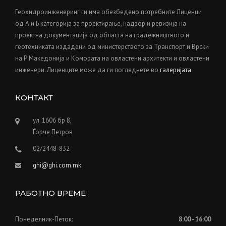
Геохидроинженеринг ги има обезбедено потребните Лиценци
од А и Б категорија за проектирање, надзор и ревизија на
проектна документација од областа на градежништвото и
геотехниката издадени од министерството за Транспорт и Врски
на Р.Македонија и Kомората на овластени архитекти и овластени
инженери. Лиценците може да ги погледнете во
галеријата
.
КОНТАКТ
ул. 1606 бр 8,
Ѓорче Петров
02/2448-832
ghi@ghi.com.mk
РАБОТНО ВРЕМЕ
Понеделник-Петок:
8:00 - 16:00