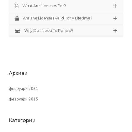
What Are Licenses For?
Are The Licenses Valid For A Lifetime?
Why Do I Need To Renew?
Архиви
февруари 2021
февруари 2015
Категории