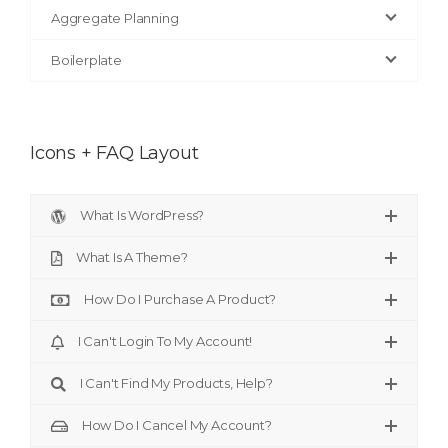
Aggregate Planning
Boilerplate
Icons + FAQ Layout
What Is WordPress?
What Is A Theme?
How Do I Purchase A Product?
I Can't Login To My Account!
I Can't Find My Products, Help?
How Do I Cancel My Account?