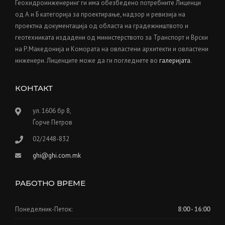
Геохидроинженеринг ги има обезбедено потребните Лиценци
од А и Б категорија за проектирање, надзор и ревизија на
проектна документација од областа на градежништвото и
геотехниката издадени од министерството за Транспорт и Врски
на Р.Македонија и Kомората на овластени архитекти и овластени
инженери. Лиценците може да ги погледнете во
галеријата
.
КОНТАКТ
ул. 1606 бр 8,
Ѓорче Петров
02/2448-832
ghi@ghi.com.mk
РАБОТНО ВРЕМЕ
Понеделник-Петок:
8:00 - 16:00