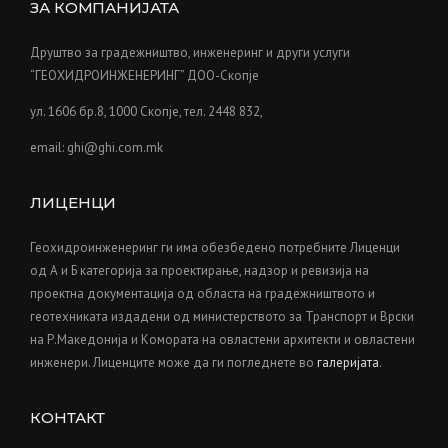
ЗА КОМПАНИЈАТА
Друштво за градежништво, инженеринг и други услуги
“ГЕОХИДРОИНЖЕНЕРИНГ” ДОО-Скопје
ул. 1606 бр.8, 1000 Скопје, тел. 2448 832,
email: ghi@ghi.com.mk
ЛИЦЕНЦИ
Геохидроинженеринг ги има обезбедено потребните Лиценци
од А и Б категорија за проектирање, надзор и ревизија на
проектна документација од областа на градежништвото и
геотехниката издадени од министерството за Транспорт и Врски
на Р.Македонија и Kомората на овластени архитекти и овластени
инженери. Лиценците може да ги погледнете во
галеријата
.
КОНТАКТ