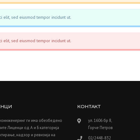
i elit, sed eiusmod tempor incidunt ut.
i elit, sed eiusmod tempor incidunt ut.
ЕНЦИ
КОНТАКТ
роинженеринг ги има обезбедено
ул. 1606 бр 8,
ите Лиценци од А и Б категорија
Ѓорче Петров
ктирање, надзор и ревизија на
02/2448-832