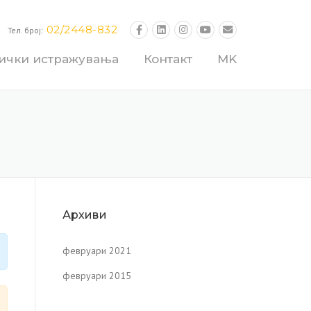
02/2448-832
Тел. број:
нички истражувања
Контакт
MK
Архиви
февруари 2021
февруари 2015