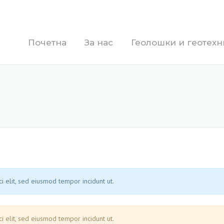
Почетна
За нас
Геолошки и геотех
i elit, sed eiusmod tempor incidunt ut.
i elit, sed eiusmod tempor incidunt ut.