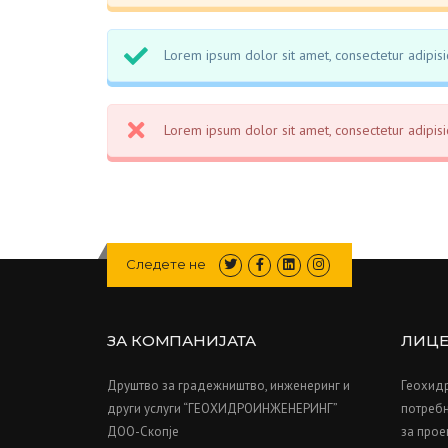
Lorem ipsum dolor sit amet, consectetur adipisic
Lorem ipsum dolor sit amet, consectetur adipisic
Следете не
ЗА КОМПАНИЈАТА
ЛИЦ
Друштво за градежништво, инженеринг и
Геохид
други услуги “ГЕОХИДРОИНЖЕНЕРИНГ”
потребн
ДОО-Скопје
за прое